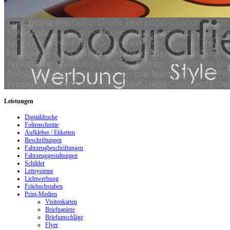
Leistungen
Digitaldrucke
Folienschnitte
Aufkleber / Etiketten
Beschriftungen
Fahrzeugbeschriftungen
Fahrzeuggestaltungen
Schilder
Leitsysteme
Lichtwerbung
Fräsbuchstaben
Print-Medien
Visitenkarten
Briefpapiere
Briefumschläge
Flyer