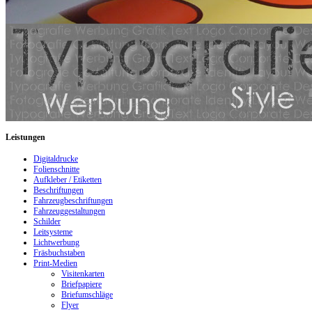
Leistungen
Digitaldrucke
Folienschnitte
Aufkleber / Etiketten
Beschriftungen
Fahrzeugbeschriftungen
Fahrzeuggestaltungen
Schilder
Leitsysteme
Lichtwerbung
Fräsbuchstaben
Print-Medien
Visitenkarten
Briefpapiere
Briefumschläge
Flyer