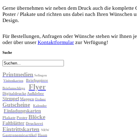
Gerne übernehmen wir neben dem Druck auch die komplette G
Poster / Plakate und richten uns dabei nach Ihren Wünschen u
Design.
Für Bestellungen, Anfragen oder Wünsche stehen wir Ihnen jed
oder über unser
Kontaktformular
zur Verfügung!
Suche
Printmedien
Solingen
Briefpapiere
Visitenkarten
Flyer
Briefumschläge
Digitaldrucke
Aufkleber
Stempel
Mappen
Ordner
Gutscheine
Kalender
Einladungskarten
Blöcke
Plakate
Poster
Faltblätter
Druckerei
Eintrittskarten
NRW
Gastronomieartikel
Haan