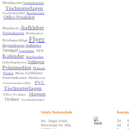
Menükarten
Speisekarten
Tischunterlagen
Geschenkartikel
Drucksachen
Office-Produkte
Aufkleber
Druckerei
Visitenkarten
Briefpapiere
Flyer
Briefumschläge
Digitaldrucke
Aufkleber
Stempel
Gutscheine
NRW
Kalender
Drucksachen
Solingen
Einladungskarten
Printmedien
Plakate
Poster
Faltblätter
Blöcke
Eintrittskarten
Menükarten
PVC
Gastronomieartikel
Tischunterlagen
Mappen
Office-Produkte
Ordner
Geschenkartikel
Schick-Werbetechnik
Kontak
Inh.: Jürgen Schick
Tel.:
0
Merscheider Str. 304a
Tel.:
0