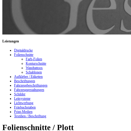
Leistungen
Digitaldrucke
Folienschnitte
Farb-Folien
Konturschnitte
Wandtattoos
Schablonen
Aufkleber / Etiketten
Beschriftungen
Fahrzeugbeschriftungen
Fahrzeuggestaltungen
Schilder
Leitsysteme
Lichtwerbung
Fräsbuchstaben
Print-Medien
Textilien / Beschriftung
Folienschnitte / Plott