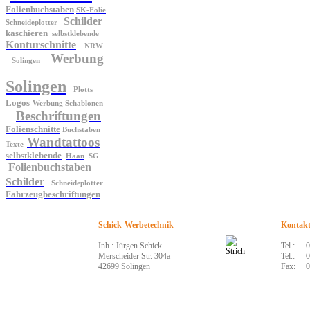
Folienbuchstaben
SK-Folie
Schilder
Schneideplotter
kaschieren
selbstklebende
Konturschnitte
NRW
Werbung
Solingen
Solingen
Plotts
Logos
Werbung
Schablonen
Beschriftungen
Folienschnitte
Buchstaben
Wandtattoos
Texte
selbstklebende
Haan
SG
Folienbuchstaben
Schilder
Schneideplotter
Fahrzeugbeschriftungen
Schick-Werbetechnik
Kontak
Inh.: Jürgen Schick
Tel.:
0
Merscheider Str. 304a
Tel.:
0
42699 Solingen
Fax:
0