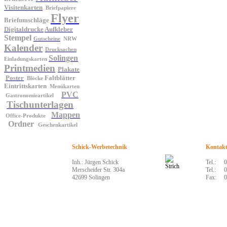
Visitenkarten
Briefpapiere
Flyer
Briefumschläge
Digitaldrucke
Aufkleber
Stempel
Gutscheine
NRW
Kalender
Drucksachen
Solingen
Einladungskarten
Printmedien
Plakate
Poster
Faltblätter
Blöcke
Eintrittskarten
Menükarten
PVC
Gastronomieartikel
Tischunterlagen
Mappen
Office-Produkte
Ordner
Geschenkartikel
Schick-Werbetechnik
Kontak
Inh.: Jürgen Schick
Tel.:
0
Merscheider Str. 304a
Tel.:
0
42699 Solingen
Fax:
0