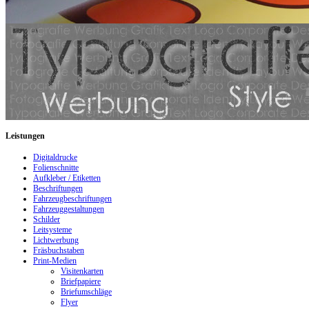
Leistungen
Digitaldrucke
Folienschnitte
Aufkleber / Etiketten
Beschriftungen
Fahrzeugbeschriftungen
Fahrzeuggestaltungen
Schilder
Leitsysteme
Lichtwerbung
Fräsbuchstaben
Print-Medien
Visitenkarten
Briefpapiere
Briefumschläge
Flyer