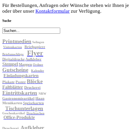
Für Bestellungen, Anfragen oder Wünsche stehen wir Ihnen jed
oder über unser
Kontaktformular
zur Verfügung.
Suche
Printmedien
Solingen
Briefpapiere
Visitenkarten
Flyer
Briefumschläge
Digitaldrucke
Aufkleber
Stempel
Mappen
Ordner
Gutscheine
Kalender
Einladungskarten
Blöcke
Plakate
Poster
Faltblätter
Druckerei
Eintrittskarten
NRW
Gastronomieartikel
Haan
Menükarten
Speisekarten
Tischunterlagen
Geschenkartikel
Drucksachen
Office-Produkte
Aufkleber
Druckerei