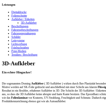
Leistungen
Digitaldrucke
Folienschnitte
Aufkleber / Etiketten
3D-Aufkleber
Beschriftungen
Fahrzeugbeschriftungen
Fahrzeuggestaltungen
Schilder
Leitsysteme
Lichtwerbung
Fräsbuchstaben
Print-Medien
Textilien / Beschriftung
3D-Aufkleber
Ein echter Hingucker!
Die sogenannten Doming
Aufkleber
( 3D Aufkleber ) wirken durch Ihre Plastizität besonders
Motive werden auf SK-Folie gedruckt und anschließend mit einer Schicht aus klarem
Flüssi
Resultat ist ein flexibler, erhabener Aufkleber in 3D. Die Schicht der 3D Aufkleber / Etikette
aus, so dass die 3D Aufkleber keine abrupte und harte Kante besitzen. Das Epoxidharz schüt
wie das
Folienlaminat
vor Kratzern, UV-Strahlung, Feuchtigkeit und Schmutz. Dadurch eign
Produktkennzeichnung ebenso gut wie als Autoaufkleber.