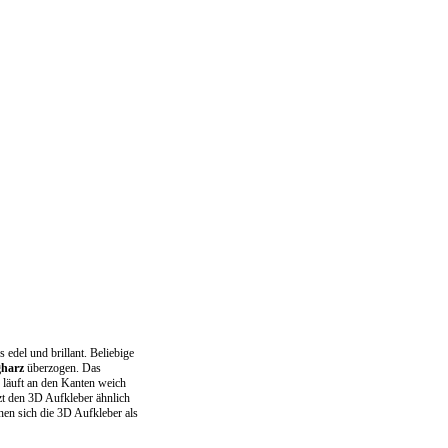
 edel und brillant. Beliebige
gharz
überzogen. Das
n läuft an den Kanten weich
zt den 3D Aufkleber ähnlich
en sich die 3D Aufkleber als